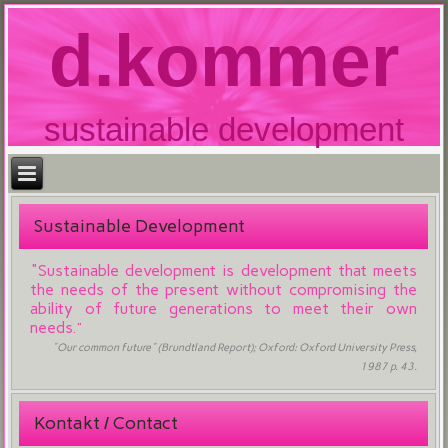
d.kommer
sustainable development
Sustainable Development
"Sustainable development is development that meets
the needs of the present without compromising the
ability of future generations to meet their own
needs
."
"Our common future" (Brundtland Report); Oxford: Oxford University Press,
1987 p. 43.
Kontakt / Contact